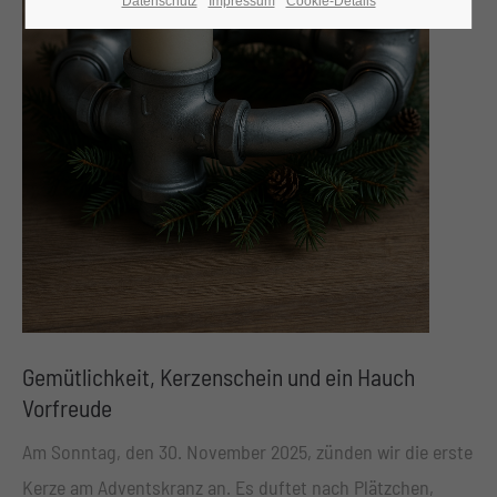
Datenschutz
Impressum
Cookie-Details
24h
/ 365days
We offer support for our customers
Mon - Fri 8:00am - 5:00pm
(GMT +1)
Get in touch
Cybersteel Inc.
Gemütlichkeit, Kerzenschein und ein Hauch
376-293 City Road, Suite 600
Vorfreude
San Francisco, CA 94102
Am Sonntag, den 30. November 2025, zünden wir die erste
Have any questions?
Kerze am Adventskranz an. Es duftet nach Plätzchen,