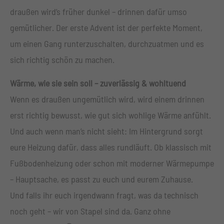
+44 1234 567 890
draußen wird’s früher dunkel – drinnen dafür umso
gemütlicher. Der erste Advent ist der perfekte Moment,
Drop us a line
um einen Gang runterzuschalten, durchzuatmen und es
info@yourdomain.com
sich richtig schön zu machen.
About us
Wärme, wie sie sein soll – zuverlässig & wohltuend
Lorem ipsum dolor sit amet, consectetuer adipiscing
Wenn es draußen ungemütlich wird, wird einem drinnen
elit.
erst richtig bewusst, wie gut sich wohlige Wärme anfühlt.
Aenean commodo ligula eget dolor. Aenean massa.
Und auch wenn man’s nicht sieht: Im Hintergrund sorgt
Cum sociis natoque penatibus et magnis dis parturient
eure Heizung dafür, dass alles rundläuft. Ob klassisch mit
montes, nascetur ridiculus mus. Donec quam felis,
Fußbodenheizung oder schon mit moderner Wärmepumpe
ultricies nec.
– Hauptsache, es passt zu euch und eurem Zuhause.
Und falls ihr euch irgendwann fragt, was da technisch
noch geht – wir von Stapel sind da. Ganz ohne