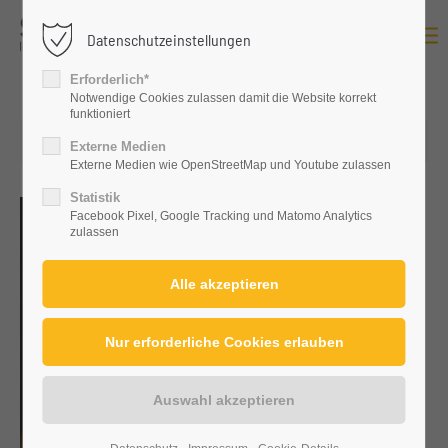
Datenschutzeinstellungen
Login
Erforderlich*
Benutzername
Notwendige Cookies zulassen damit die Website korrekt
funktioniert
13.11.2025 15:51
Externe Medien
Externe Medien wie OpenStreetMap und Youtube zulassen
Passwort
Statistik
Facebook Pixel, Google Tracking und Matomo Analytics
zulassen
Anmelden
Register
|
Lost your password?
Support
Lorem ipsum dolor sit amet: