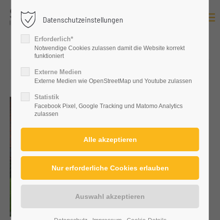
Datenschutzeinstellungen
Login
Erforderlich*
Benutzername
Notwendige Cookies zulassen damit die Website korrekt
funktioniert
19.01.2026 08:00
Externe Medien
Externe Medien wie OpenStreetMap und Youtube zulassen
Passwort
Statistik
Facebook Pixel, Google Tracking und Matomo Analytics
zulassen
Anmelden
Register
|
Lost your password?
Support
Lorem ipsum dolor sit amet: