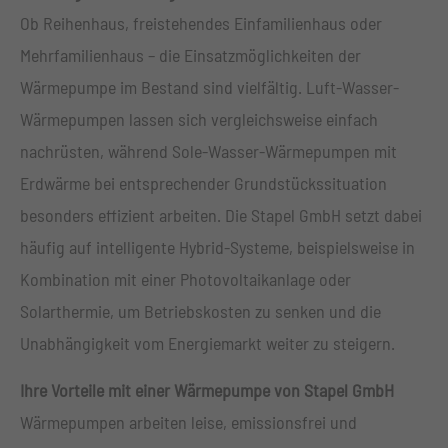
+44 1234 567 890
Ob Reihenhaus, freistehendes Einfamilienhaus oder
Mehrfamilienhaus – die Einsatzmöglichkeiten der
Drop us a line
Wärmepumpe im Bestand sind vielfältig. Luft-Wasser-
info@yourdomain.com
Wärmepumpen lassen sich vergleichsweise einfach
About us
nachrüsten, während Sole-Wasser-Wärmepumpen mit
Erdwärme bei entsprechender Grundstückssituation
Lorem ipsum dolor sit amet, consectetuer adipiscing
besonders effizient arbeiten. Die Stapel GmbH setzt dabei
elit.
häufig auf intelligente Hybrid-Systeme, beispielsweise in
Aenean commodo ligula eget dolor. Aenean massa.
Kombination mit einer Photovoltaikanlage oder
Cum sociis natoque penatibus et magnis dis parturient
Solarthermie, um Betriebskosten zu senken und die
montes, nascetur ridiculus mus. Donec quam felis,
ultricies nec.
Unabhängigkeit vom Energiemarkt weiter zu steigern.
Ihre Vorteile mit einer Wärmepumpe von Stapel GmbH
Wärmepumpen arbeiten leise, emissionsfrei und