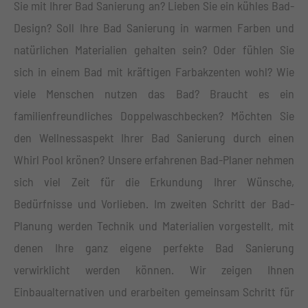
Sie mit Ihrer Bad Sanierung an? Lieben Sie ein kühles Bad-
+44 1234 567 890
Design? Soll Ihre Bad Sanierung in warmen Farben und
Drop us a line
natürlichen Materialien gehalten sein? Oder fühlen Sie
info@yourdomain.com
sich in einem Bad mit kräftigen Farbakzenten wohl? Wie
viele Menschen nutzen das Bad? Braucht es ein
About us
familienfreundliches Doppelwaschbecken? Möchten Sie
Lorem ipsum dolor sit amet, consectetuer adipiscing
den Wellnessaspekt Ihrer Bad Sanierung durch einen
elit.
Whirl Pool krönen? Unsere erfahrenen Bad-Planer nehmen
Aenean commodo ligula eget dolor. Aenean massa.
sich viel Zeit für die Erkundung Ihrer Wünsche,
Cum sociis natoque penatibus et magnis dis parturient
Bedürfnisse und Vorlieben. Im zweiten Schritt der Bad-
montes, nascetur ridiculus mus. Donec quam felis,
Planung werden Technik und Materialien vorgestellt, mit
ultricies nec.
denen Ihre ganz eigene perfekte Bad Sanierung
verwirklicht werden können. Wir zeigen Ihnen
Einbaualternativen und erarbeiten gemeinsam Schritt für