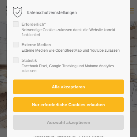
Datenschutzeinstellungen
Login
Erforderlich*
Benutzername
Notwendige Cookies zulassen damit die Website korrekt
funktioniert
Externe Medien
Externe Medien wie OpenStreetMap und Youtube zulassen
Passwort
Statistik
Facebook Pixel, Google Tracking und Matomo Analytics
zulassen
Anmelden
Register
|
Lost your password?
Support
Lorem ipsum dolor sit amet: