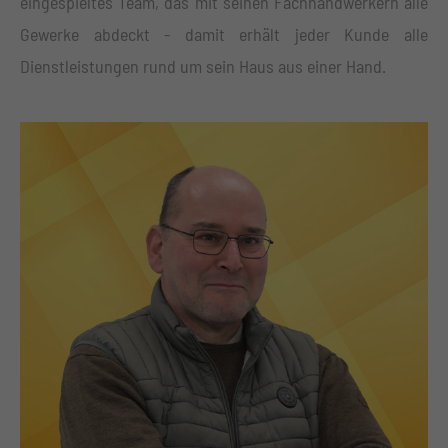
eingespieltes Team, das mit seinen Fachhandwerkern alle
+44 1234 567 890
Gewerke abdeckt - damit erhält jeder Kunde alle
Dienstleistungen rund um sein Haus aus einer Hand.
Drop us a line
info@yourdomain.com
About us
Lorem ipsum dolor sit amet, consectetuer adipiscing
elit.
Aenean commodo ligula eget dolor. Aenean massa.
Cum sociis natoque penatibus et magnis dis parturient
montes, nascetur ridiculus mus. Donec quam felis,
ultricies nec.